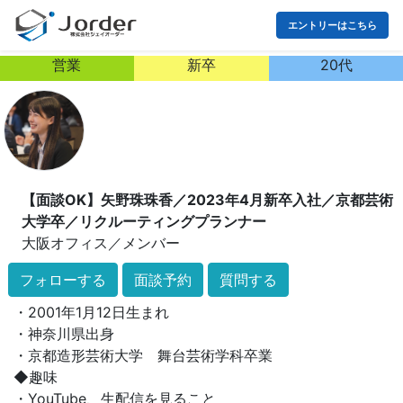
エントリーはこちら
営業
新卒
20代
【面談OK】矢野珠珠香／2023年4月新卒入社／京都芸術
大学卒／リクルーティングプランナー
大阪オフィス
／
メンバー
2023年入社の社会人2年目です❀
フォローする
面談予約
質問する
◆profile◆
・2001年1月12日生まれ
・神奈川県出身
・京都造形芸術大学 舞台芸術学科卒業
◆趣味
・YouTube、生配信を見ること