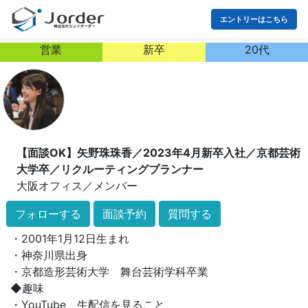
エントリーはこちら
営業
新卒
20代
【面談OK】矢野珠珠香／2023年4月新卒入社／京都芸術
大学卒／リクルーティングプランナー
大阪オフィス
／
メンバー
2023年入社の社会人2年目です❀
フォローする
面談予約
質問する
◆profile◆
・2001年1月12日生まれ
・神奈川県出身
・京都造形芸術大学 舞台芸術学科卒業
◆趣味
・YouTube、生配信を見ること