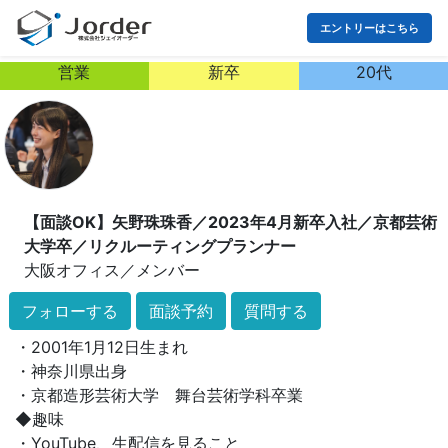
エントリーはこちら
営業
新卒
20代
【面談OK】矢野珠珠香／2023年4月新卒入社／京都芸術
大学卒／リクルーティングプランナー
大阪オフィス
／
メンバー
2023年入社の社会人2年目です❀
フォローする
面談予約
質問する
◆profile◆
・2001年1月12日生まれ
・神奈川県出身
・京都造形芸術大学 舞台芸術学科卒業
◆趣味
・YouTube、生配信を見ること