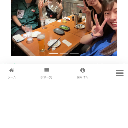
全力運動！with 同期
2024.09.18
こんにちは！ 9月の初めに同期4人でス
...続きを読
ホーム
投稿一覧
採用情報
む