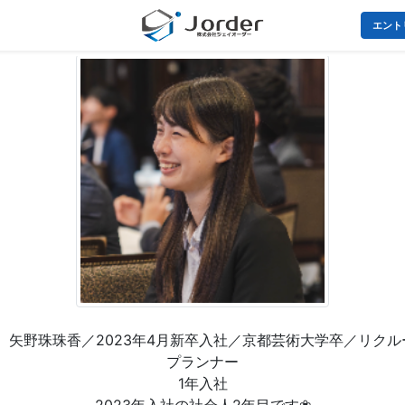
エント
】矢野珠珠香／2023年4月新卒入社／京都芸術大学卒／リク
プランナー
1年入社