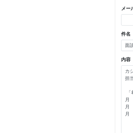
メー
件名
内容